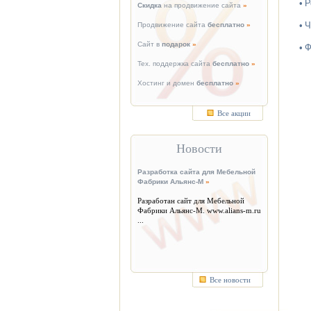
•
Р
Скидка
на продвижение сайта
»
•
Ч
Продвижение сайта
бесплатно
»
Сайт в
подарок
»
•
Ф
Тех. поддержка сайта
бесплатно
»
Хостинг и домен
бесплатно
»
Все акции
Новости
Разработка сайта для Мебельной
Фабрики Альянс-М
»
Разработан сайт для Мебельной
Фабрики Альянс-М. www.alians-m.ru
...
Все новости