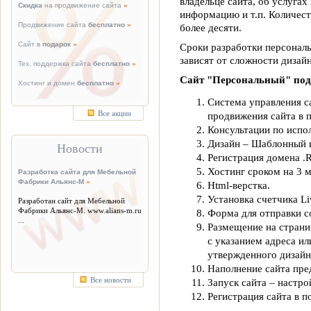
владельце сайта, об услугах
Скидка
на продвижение сайта
»
информацию и т.п. Количест
Продвижение сайта
бесплатно
»
более десяти.
Сайт в
подарок
»
Сроки разработки персональ
зависят от сложности дизайн
Тех. поддержка сайта
бесплатно
»
Сайт "Персональный" под 
Хостинг и домен
бесплатно
»
Система управления с
Все акции
продвижения сайта в 
Консультации по испо
Дизайн – Шаблонный 
Новости
Регистрация домена .R
Хостинг сроком на 3 м
Разработка сайта для Мебельной
Фабрики Альянс-М
»
Html-верстка.
Установка счетчика Liv
Разработан сайт для Мебельной
Фабрики Альянс-М. www.alians-m.ru
Форма для отправки с
...
Размещение на страни
с указанием адреса ил
утвержденного дизайн
Наполнение сайта пре
Все новости
Запуск сайта – настро
Регистрация сайта в п